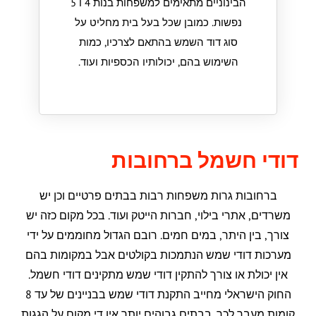
הבינוניים מתאימים למשפחות בנות 4 ו 5
נפשות. כמובן שכל בעל בית מחליט על
סוג דוד השמש בהתאם לצרכיו, כמות
השימוש בהם, יכולותיו הכספיות ועוד.
דודי חשמל ברחובות
ברחובות גרות משפחות רבות בבתים פרטיים וכן יש
משרדים, אתרי בילוי, חברות הייטק ועוד. בכל מקום כזה יש
צורך, בין היתר, במים חמים. רובם הגדול מחוממים על ידי
מערכות דודי שמש הנתמכות בקולטים אבל במקומות בהם
אין יכולת או צורך להתקין דודי שמש מתקינים דודי חשמל.
החוק הישראלי מחייב התקנת דודי שמש בבניינים של עד 8
קומות מעבר לכך. בבתים גבוהים יותר אין די מקום על הגגות